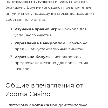
популярным настольным играм, таким как
блэкджек. Другие же отдают предпочтение
интуитивному подходу в автоматах, исходя из
собственного опыта.
Изучение правил игры
– основа для
успешного участия.
Управление банкроллом
– важно не
превышать установленные лимиты.
Играть на бонусы
– использовать
предложения казино для повышения
шансов.
Общие впечатления от
Zooma Casino
Платформа
Zooma Casino
действительно