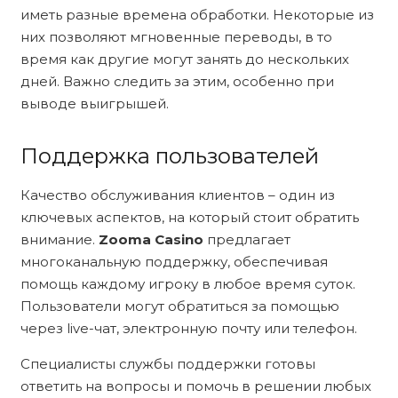
иметь разные времена обработки. Некоторые из
них позволяют мгновенные переводы, в то
время как другие могут занять до нескольких
дней. Важно следить за этим, особенно при
выводе выигрышей.
Поддержка пользователей
Качество обслуживания клиентов – один из
ключевых аспектов, на который стоит обратить
внимание.
Zooma Casino
предлагает
многоканальную поддержку, обеспечивая
помощь каждому игроку в любое время суток.
Пользователи могут обратиться за помощью
через live-чат, электронную почту или телефон.
Специалисты службы поддержки готовы
ответить на вопросы и помочь в решении любых