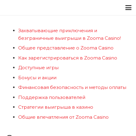
Захватывающие приключения и
безграничные выигрыши в Zooma Casino!
Общее представление о Zooma Casino
Как зарегистрироваться в Zooma Casino
Доступные игры
Бонусы и акции
Финансовая безопасность и методы оплаты
Поддержка пользователей
Стратегии выигрыша в казино
Общие впечатления от Zooma Casino