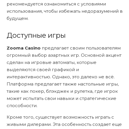
рекомендуется ознакомиться с условиями
использования, чтобы избежать недоразумений в
будущем.
Доступные игры
Zooma Casino
предлагает своим пользователям
огромный выбор азартных игр. Основной акцент
сделан на игровые автоматы, которые
выделяются своей графикой и
интерактивностью. Однако, это далеко не всё.
Платформа предлагает также настольные игры,
такие как покер, блэкджек и рулетка, где игрок
может испытать свои навыки и стратегические
способности.
Кроме того, существует возможность играть с
живыми дилерами. Эта особенность создает еще