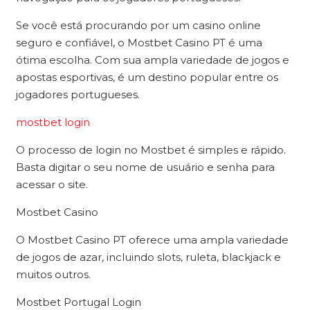
Se você está procurando por um casino online
seguro e confiável, o Mostbet Casino PT é uma
ótima escolha. Com sua ampla variedade de jogos e
apostas esportivas, é um destino popular entre os
jogadores portugueses.
mostbet login
O processo de login no Mostbet é simples e rápido.
Basta digitar o seu nome de usuário e senha para
acessar o site.
Mostbet Casino
O Mostbet Casino PT oferece uma ampla variedade
de jogos de azar, incluindo slots, ruleta, blackjack e
muitos outros.
Mostbet Portugal Login