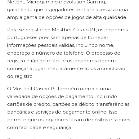
NetEnt, Microgaming e Evolution Gaming,
garantindo que os jogadores tenham acesso a uma
ampla gama de opções de jogos de alta qualidade.
Para se registar no Mostbet Casino PT, os jogadores
portugueses precisam apenas de fornecer
informações pessoais válidas, incluindo nome,
endereço e número de telefone. O processo de
registro é rápido e fácil, e os jogadores podem
começar a jogar imediatamente após a conclusão
do registro.
O Mostbet Casino PT também oferece uma
variedade de opções de pagamento, incluindo
cartões de crédito, cartões de débito, transferências
bancárias e serviços de pagamento online. Isso
permite que os jogadores façam depósitos e saques
com facilidade e segurança.