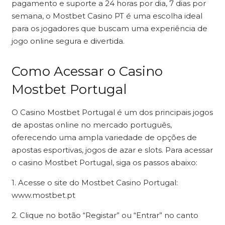
pagamento e suporte a 24 horas por dia, 7 dias por
semana, o Mostbet Casino PT é uma escolha ideal
para os jogadores que buscam uma experiência de
jogo online segura e divertida.
Como Acessar o Casino
Mostbet Portugal
O Casino Mostbet Portugal é um dos principais jogos
de apostas online no mercado português,
oferecendo uma ampla variedade de opções de
apostas esportivas, jogos de azar e slots. Para acessar
o casino Mostbet Portugal, siga os passos abaixo:
1. Acesse o site do Mostbet Casino Portugal:
www.mostbet.pt
2. Clique no botão “Registar” ou “Entrar” no canto