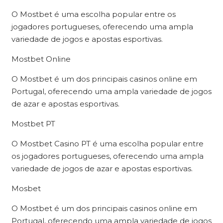
O Mostbet é uma escolha popular entre os
jogadores portugueses, oferecendo uma ampla
variedade de jogos e apostas esportivas.
Mostbet Online
O Mostbet é um dos principais casinos online em
Portugal, oferecendo uma ampla variedade de jogos
de azar e apostas esportivas.
Mostbet PT
O Mostbet Casino PT é uma escolha popular entre
os jogadores portugueses, oferecendo uma ampla
variedade de jogos de azar e apostas esportivas.
Mosbet
O Mostbet é um dos principais casinos online em
Portugal, oferecendo uma ampla variedade de jogos