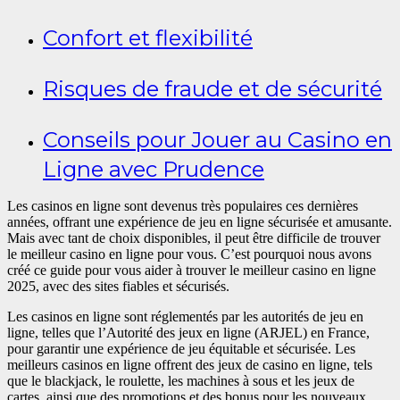
Confort et flexibilité
Risques de fraude et de sécurité
Conseils pour Jouer au Casino en
Ligne avec Prudence
Les casinos en ligne sont devenus très populaires ces dernières
années, offrant une expérience de jeu en ligne sécurisée et amusante.
Mais avec tant de choix disponibles, il peut être difficile de trouver
le meilleur casino en ligne pour vous. C’est pourquoi nous avons
créé ce guide pour vous aider à trouver le meilleur casino en ligne
2025, avec des sites fiables et sécurisés.
Les casinos en ligne sont réglementés par les autorités de jeu en
ligne, telles que l’Autorité des jeux en ligne (ARJEL) en France,
pour garantir une expérience de jeu équitable et sécurisée. Les
meilleurs casinos en ligne offrent des jeux de casino en ligne, tels
que le blackjack, le roulette, les machines à sous et les jeux de
cartes, ainsi que des promotions et des bonus pour les nouveaux