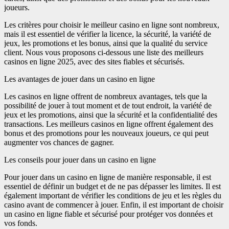
joueurs.
Les critères pour choisir le meilleur casino en ligne sont nombreux,
mais il est essentiel de vérifier la licence, la sécurité, la variété de
jeux, les promotions et les bonus, ainsi que la qualité du service
client. Nous vous proposons ci-dessous une liste des meilleurs
casinos en ligne 2025, avec des sites fiables et sécurisés.
Les avantages de jouer dans un casino en ligne
Les casinos en ligne offrent de nombreux avantages, tels que la
possibilité de jouer à tout moment et de tout endroit, la variété de
jeux et les promotions, ainsi que la sécurité et la confidentialité des
transactions. Les meilleurs casinos en ligne offrent également des
bonus et des promotions pour les nouveaux joueurs, ce qui peut
augmenter vos chances de gagner.
Les conseils pour jouer dans un casino en ligne
Pour jouer dans un casino en ligne de manière responsable, il est
essentiel de définir un budget et de ne pas dépasser les limites. Il est
également important de vérifier les conditions de jeu et les règles du
casino avant de commencer à jouer. Enfin, il est important de choisir
un casino en ligne fiable et sécurisé pour protéger vos données et
vos fonds.