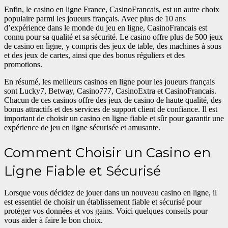
Enfin, le casino en ligne France, CasinoFrancais, est un autre choix
populaire parmi les joueurs français. Avec plus de 10 ans
d’expérience dans le monde du jeu en ligne, CasinoFrancais est
connu pour sa qualité et sa sécurité. Le casino offre plus de 500 jeux
de casino en ligne, y compris des jeux de table, des machines à sous
et des jeux de cartes, ainsi que des bonus réguliers et des
promotions.
En résumé, les meilleurs casinos en ligne pour les joueurs français
sont Lucky7, Betway, Casino777, CasinoExtra et CasinoFrancais.
Chacun de ces casinos offre des jeux de casino de haute qualité, des
bonus attractifs et des services de support client de confiance. Il est
important de choisir un casino en ligne fiable et sûr pour garantir une
expérience de jeu en ligne sécurisée et amusante.
Comment Choisir un Casino en
Ligne Fiable et Sécurisé
Lorsque vous décidez de jouer dans un nouveau casino en ligne, il
est essentiel de choisir un établissement fiable et sécurisé pour
protéger vos données et vos gains. Voici quelques conseils pour
vous aider à faire le bon choix.