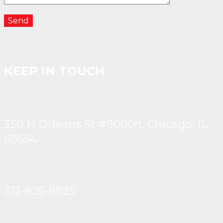
KEEP IN TOUCH
350 N Orleans St #9000n, Chicago, IL
60654
312-826-9925