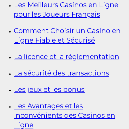
Les Meilleurs Casinos en Ligne
pour les Joueurs Français
Comment Choisir un Casino en
Ligne Fiable et Sécurisé
La licence et la réglementation
La sécurité des transactions
Les jeux et les bonus
Les Avantages et les
Inconvénients des Casinos en
Ligne