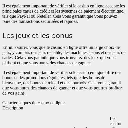
Il est également important de vérifier si le casino en ligne accepte les
principales cartes de crédit et les systèmes de paiement électronique,
tels que PayPal ou Neteller. Cela vous garantit que vous pouvez
faire des transactions sécurisées et rapides.
Les jeux et les bonus
Enfin, assurez-vous que le casino en ligne offre un large choix de
jeux, y compris des jeux de table, des machines à sous et des jeux de
cartes. Cela vous garantit que vous trouverez des jeux qui vous
plaisent et que vous aurez des chances de gagner.
Il est également important de vérifier si le casino en ligne offre des
bonus et des promotions régulières, tels que des bonus de
bienvenue, des bonus de reload et des tournois. Cela vous garantit
que vous aurez des chances de gagner et que vous pourrez profiter
de vos gains.
Caractéristiques du casino en ligne
Description
Le
casino