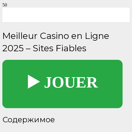
Meilleur Casino en Ligne
2025 – Sites Fiables
▶️ JOUER
Содержимое