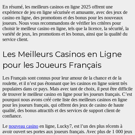
En résumé, les meilleurs casinos en ligne 2025 offrent une
expérience de jeu en ligne sécurisée et amusante, avec des jeux de
casino en ligne, des promotions et des bonus pour les nouveaux
joueurs. Nous vous recommandons de vérifier les critères pour
choisir le meilleur casino en ligne, tels que la licence, la sécurité, la
variété de jeux, les promotions et les bonus, ainsi que la qualité du
service client.
Les Meilleurs Casinos en Ligne
pour les Joueurs Français
Les Français sont connus pour leur amour de la chance et de la
roulette, et il n’est pas étonnant que les casinos en ligne soient très
populaires dans ce pays. Mais avec tant de choix, il peut être difficile
de trouver le meilleur casino en ligne pour les joueurs français. C’est
pourquoi nous avons créé cette liste des meilleurs casinos en ligne
pour les joueurs français, qui offrent des jeux de casino de haute
qualité, des bonus attractifs et des services de support client de
confiance.
Le
nouveau casino
en ligne, Lucky7, est l’un des plus récents à
avoir ouvert ses portes aux joueurs français. Avec plus de 1 000 jeux