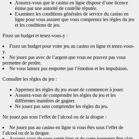
Assurez-vous que le casino en ligne dispose d’une licence
émise par une autorité de contrôle réputée.
Examinez les conditions générales de service du casino en
ligne pour vous assurer que vous comprenez les règles du jeu
et les conditions de jeu.
Fixez un budget et tenez-vous-y :
Fixez un budget pour votre jeu au casino en ligne et tenez-vous-
y.
Ne jouez pas avec de l’argent que vous ne pouvez pas vous
permettre de perdre.
Ne vous laissez pas emporter par l’émotion et les impulsions.
Connaître les règles du jeu :
Apprenez les règles du jeu avant de commencer à jouer.
Assurez-vous de comprendre les règles du jeu et les
différentes manières de gagner.
Ne jouez pas sans comprendre les règles du jeu.
Ne jouez pas sous l’effet de l’alcool ou de la drogue :
Ne jouez pas au casino en ligne si vous êtes sous l’effet de
l’alcool ou de la drogue.
Assurez-vous de vous sentir bien et de votre jugement être clair