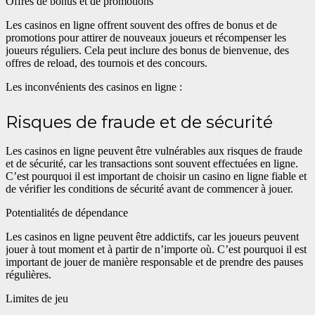
Offres de bonus et de promotions
Les casinos en ligne offrent souvent des offres de bonus et de
promotions pour attirer de nouveaux joueurs et récompenser les
joueurs réguliers. Cela peut inclure des bonus de bienvenue, des
offres de reload, des tournois et des concours.
Les inconvénients des casinos en ligne :
Risques de fraude et de sécurité
Les casinos en ligne peuvent être vulnérables aux risques de fraude
et de sécurité, car les transactions sont souvent effectuées en ligne.
C’est pourquoi il est important de choisir un casino en ligne fiable et
de vérifier les conditions de sécurité avant de commencer à jouer.
Potentialités de dépendance
Les casinos en ligne peuvent être addictifs, car les joueurs peuvent
jouer à tout moment et à partir de n’importe où. C’est pourquoi il est
important de jouer de manière responsable et de prendre des pauses
régulières.
Limites de jeu