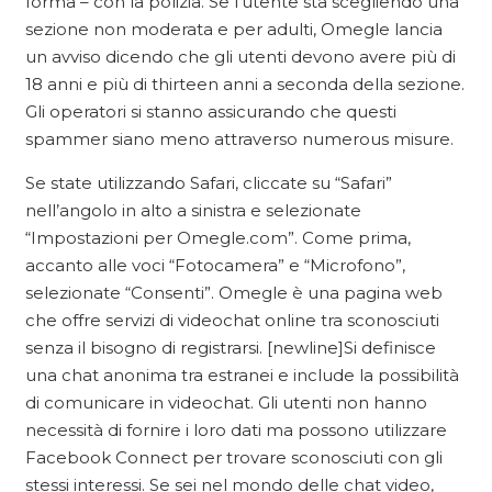
forma – con la polizia. Se l’utente sta scegliendo una
sezione non moderata e per adulti, Omegle lancia
un avviso dicendo che gli utenti devono avere più di
18 anni e più di thirteen anni a seconda della sezione.
Gli operatori si stanno assicurando che questi
spammer siano meno attraverso numerous misure.
Se state utilizzando Safari, cliccate su “Safari”
nell’angolo in alto a sinistra e selezionate
“Impostazioni per Omegle.com”. Come prima,
accanto alle voci “Fotocamera” e “Microfono”,
selezionate “Consenti”. Omegle è una pagina web
che offre servizi di videochat online tra sconosciuti
senza il bisogno di registrarsi. [newline]Si definisce
una chat anonima tra estranei e include la possibilità
di comunicare in videochat. Gli utenti non hanno
necessità di fornire i loro dati ma possono utilizzare
Facebook Connect per trovare sconosciuti con gli
stessi interessi. Se sei nel mondo delle chat video,