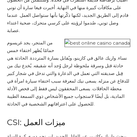
على مكافآت كبيرة منها في النهاية. أخبرت فيغا سارة أن توني
قادم إلى الطريق الجديد، لكنها ذكّرتها بأنها ستواصل العمل. عندما
وصل توني، صُدموا لرؤيته على كرسي متحرك، ضحية اعتداء
عصابة.
من المتجر، يجد غريسوم
حمامًا يُظهر اختفاء خمس
نساء. واريك عالق في كازينو، ويُقابل بسارة المترددة. الحادثة هي
حادثة قتل وسرقة ملحوظة لرجل وُجد أنه شقيقه. يُخدع نيك من
قِبل صديقته التي تعمل في الدعارة والتي تدخل في شجار كبير
للدفاع عن منزله. يسعى نيك لمعرفة سبب اختفاء سيارة امرأة في
محطة الحافلات. يسعى المحققون ليس فقط إلى فحص الأدلة
المادية، بل أيضًا لاستجواب جميع الأشخاص ذوي السمعة الطيبة
للحصول على اعترافاتهم الشخصية في الحادثة.
CSI: ميزات العمل
يبحث واريك وكاثرين عن القاتل الجديد، ابن نجم دوري كرة السلة