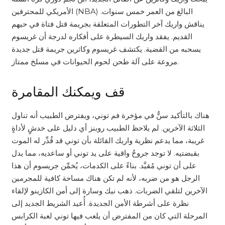
الأمريكي للمحترفين (NBA) البالغ من العمر خمس سنوات.
يناقش واريك آخر التطورات المتعلقة بجريمة قتل فتاة في حيهم
القديم. يفقد واريك السيطرة على أفكاره لدرجة أن غريسوم
يسحبه من القضية. يكتشف غريسوم وكاثرين جريمة قتل جديدة
مروعة على آلة طحن لحوم الحيوانات في مسلخ ممتاز.
قف ويمكنك المقامرة
هناك بالتأكيد سنٌّ في مؤخرة فم توني، ويفترض الطبيب أنه تناول
الثلاثة الآخرين. لم يلاحظ الطبيب روبنز أي دليل على خدشٍ لأداةٍ
غريبة، مما يدعم نظرية واريك القائلة بأن توني قد قُدِّر له الموت
بقبضتيه. لا توجد جروحٌ واقية على يد توني أو ساعديه، مما يدل
على أن توني مُقيَّد. بناءً على الكدمات، يُخمِّن جريسوم أن هذا
الرجل هو من ضربه، لأنه لم تكن هناك مساحة كافية للمجرمين
الآخرين لتلقي الضربات. ذهب نيك وسارة إلى أمن الكازينو لإلقاء
نظرة على أشرطة الأمن الجديدة. أُعيد الشريط الجديد إلى
المرحلة التي كان من المفترض أن يلعب فيها توني لعبة الكرابس