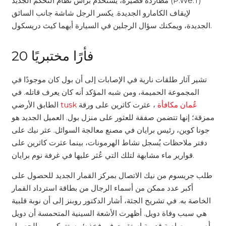
مطاردة قصيرة، يستخدم براس نظام التحكم الجديد (P.We.T)
لإيقاف الكامارو الجديدة. يكسر الرجل شاشة جانب السائق
الجديدة، ويمكنك سؤال الرجلين في السيارة أيهما كيث دريسكول.
20 فأرًا مختبريًا
تشير آثار طلقات نارية في الإصابات إلى أن بول كان موجودًا في
المجموعة الحميمة، ومن شبه المؤكد أنه كان يعرف قاتله. في
tusk عُمان مكافأة
، عثرت كاثرين على ورقة
الطابق الأرضي
ممزقة؛ إنها تتضمن صفقة للعثور على منزل بول. العميل الجديد هو
جونا كوين، رئيس برايان في مصنع معالجة السوائل. عثر نيك على
دفتر ملاحظات يُسجل نشاط الهرمونات، بينما عثرت كاثرين على
قوارير ماء مشابهة لتلك التي عُثر عليها في غرفة نوم برايان.
طلب جريسوم من نيك الاتصال بمركز القمار الجديد للحصول على
أكبر عدد ممكن من أسماء الرجال من بطاقة استرداد القمار
الخاصة به. في تشريح الجثة، أشار الدكتور روبنز إلى أن نوبة قلبية
هي سبب وفاة دويل. أظهرت الأشعة السينية المتحمسة أن دويل
أصيب برصاصة قديمة استقرت في فخذه؛ وستتمكن من الحصول