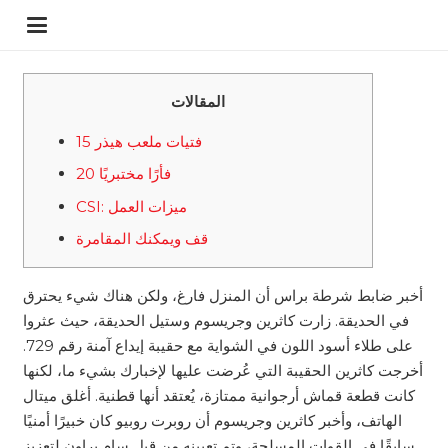
المقالات
15 فتيات ملعب هيذر
20 فأرًا مختبريًا
CSI: ميزات العمل
قف ويمكنك المقامرة
أخبر ضابط شرطة براس أن المنزل فارغ، ولكن هناك شيء يحترق
في الحديقة. زارت كاثرين وجريسوم وستيل الحديقة، حيث عثروا
على طلاء أسود اللون في الشواية مع حقيبة إيداع آمنة رقم 729.
أخرجت كاثرين الحقيبة التي عُرضت عليها لإخبارك بشيء ما، لكنها
كانت قطعة قماش أرجوانية ممتازة، يُعتقد أنها قطنية.
أغلق ميتال
الهاتف، وأخبر كاثرين وجريسوم أن روبرت روبيو كان خبيرًا أمنيًا
سابقًا في القوات المسلحة، وتم تعيينه من قبل سام براون لتعزيز